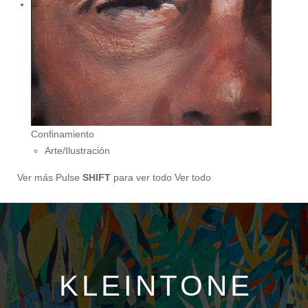
Confinamiento
Arte/Ilustración
Ver más
Pulse
SHIFT
para ver todo
Ver todo
KLEINTONE