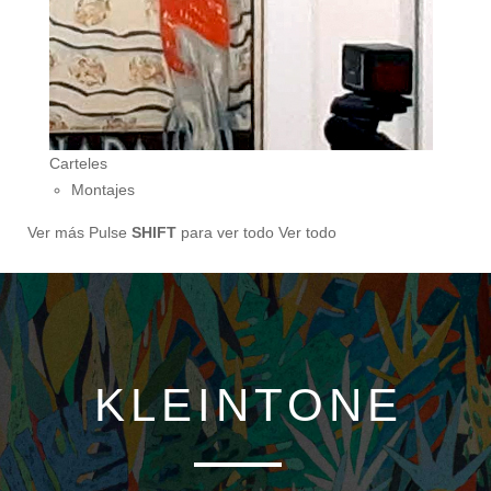
Carteles
Montajes
Ver más
Pulse
SHIFT
para ver todo
Ver todo
KLEINTONE